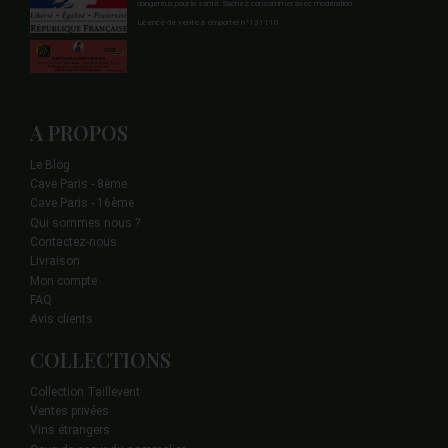
dangereux pour la santé. Sachez consommer avec modération.
Licence de vente à emporter n°131110.
A PROPOS
Le Blog
Cave Paris - 8ème
Cave Paris - 16ème
Qui sommes nous ?
Contactez-nous
Livraison
Mon compte
FAQ
Avis clients
COLLECTIONS
Collection Taillevent
Ventes privées
Vins étrangers