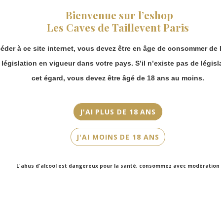
fermeture estivale,
Beaumes-de-Venise
Bienvenue sur l’eshop
vous pouvez
Les Caves de Taillevent Paris
continuer à passer
Millésime
commande en ligne.
2018
éder à ce site internet, vous devez être en âge de consommer de l
Merci de bien
Couleur
prendre en compte :
a législation en vigueur dans votre pays. S’il n’existe pas de législ
Rouge
Les envois
cet égard, vous devez être âgé de 18 ans au moins.
Chronopost
Cépage(s)
reprendront à
partir du 31 août.
Grenache noir, Syrah, Marsanne, Mourvèdre, Grenache blanc
J'AI PLUS DE 18 ANS
Les commandes
Cuvée/Climat
en click-and-
J'AI MOINS DE 18 ANS
Beaumes-de-Venise
collect (cave
Faubourg Saint-
Honoré et cave
Contenance
L'abus d'alcool est dangereux pour la santé, consommez avec modération
Victor Hugo)
150cl
seront disponibles
à partir du 4
septembre.