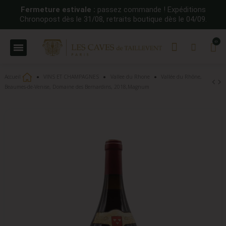
Fermeture estivale :
passez commande ! Expéditions
Chronopost dès le 31/08, retraits boutique dès le 04/09.
Accueil
VINS ET CHAMPAGNES
Vallee du Rhone
Vallée du Rhône,
Beaumes-de-Venise, Domaine des Bernardins, 2018,Magnum