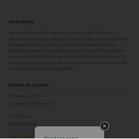
Description
Agée du XIXème siècle, cette ancienne propriété de Moines
Bernardins fut transformée par la Famille Castaud en un magnifique
domaine niché au cœur des contrées de Beaumes-de-Venise.
Elizabeth Castaud, Andrez Hall et leur fils Anthony offrent la même
passion que celle dédiée à leur Muscat de Beaumes-de-Venise. Ce
Beaumes-de-Venise rouge est à la fois dense et profond, un touché
en bouche velouté des plus agréable.
Détails du produit
Domaine LIBRE
Domaine des Bernardins
Pays/Région
Vallée du Rhône
Appellation
Pendant notre