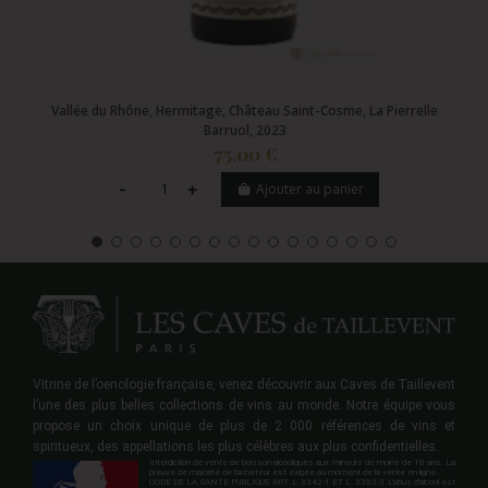
Vallée du Rhône, Hermitage, Château Saint-Cosme, La Pierrelle
Barruol, 2023
75,00 €
Ajouter au panier
Vitrine de l’oenologie française, venez découvrir aux Caves de Taillevent
l’une des plus belles collections de vins au monde. Notre équipe vous
propose un choix unique de plus de 2 000 références de vins et
spiritueux, des appellations les plus célèbres aux plus confidentielles.
Interdiction de vente de boisson alcooliques aux mineurs de moins de 18 ans. La
preuve de majorité de l'acheteur est exigée au moment de la vente en ligne.
CODE DE LA SANTE PUBLIQUE ART. L 3342-1 ET L. 3353-3 L'abus d'alcool est