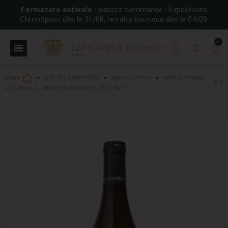
Fermeture estivale :
passez commande ! Expéditions
Chronopost dès le 31/08, retraits boutique dès le 04/09.
Accueil
VINS ET CHAMPAGNES
Vallee du Rhone
Vallée du Rhône,
AOC Ventoux, Domaine de Fondrèche, 2022, Blanc