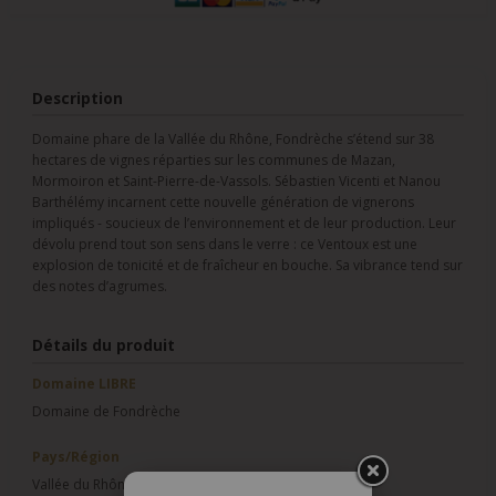
Description
Domaine phare de la Vallée du Rhône, Fondrèche s’étend sur 38
hectares de vignes réparties sur les communes de Mazan,
Mormoiron et Saint-Pierre-de-Vassols. Sébastien Vicenti et Nanou
Barthélémy incarnent cette nouvelle génération de vignerons
impliqués - soucieux de l’environnement et de leur production. Leur
dévolu prend tout son sens dans le verre : ce Ventoux est une
explosion de tonicité et de fraîcheur en bouche. Sa vibrance tend sur
des notes d’agrumes.
Détails du produit
Domaine LIBRE
Domaine de Fondrèche
Pays/Région
Vallée du Rhône