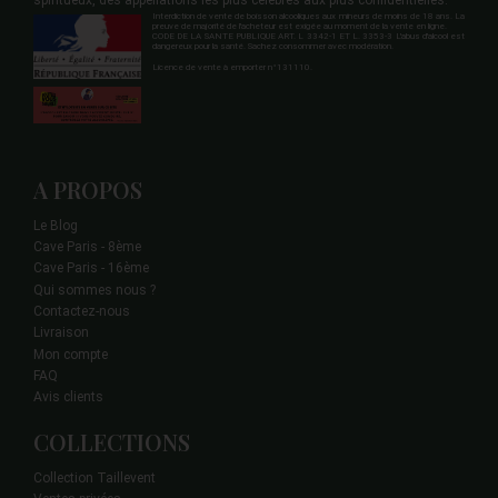
spiritueux, des appellations les plus célèbres aux plus confidentielles.
Interdiction de vente de boisson alcooliques aux mineurs de moins de 18 ans. La
preuve de majorité de l'acheteur est exigée au moment de la vente en ligne.
CODE DE LA SANTE PUBLIQUE ART. L 3342-1 ET L. 3353-3 L'abus d'alcool est
dangereux pour la santé. Sachez consommer avec modération.
Licence de vente à emporter n°131110.
A PROPOS
Le Blog
Cave Paris - 8ème
Cave Paris - 16ème
Qui sommes nous ?
Contactez-nous
Livraison
Mon compte
FAQ
Avis clients
COLLECTIONS
Collection Taillevent