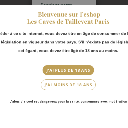
Pendant notre
Appellation
fermeture estivale,
Bienvenue sur l’eshop
vous pouvez
AOC Ventoux
Les Caves de Taillevent Paris
continuer à passer
commande en ligne.
Millésime
éder à ce site internet, vous devez être en âge de consommer de l
2022
Merci de bien
prendre en compte :
a législation en vigueur dans votre pays. S’il n’existe pas de législ
Couleur
Les envois
cet égard, vous devez être âgé de 18 ans au moins.
Blanc
Chronopost
reprendront à
Cépage(s)
partir du 31 août.
J'AI PLUS DE 18 ANS
Grenache blanc, Clairette, Roussanne, Rolle
Les commandes
en click-and-
Cuvée/Climat
J'AI MOINS DE 18 ANS
collect (cave
Ventoux
Faubourg Saint-
Honoré et cave
L'abus d'alcool est dangereux pour la santé, consommez avec modération
Contenance
Victor Hugo)
seront disponibles
75cl
à partir du 4
septembre.