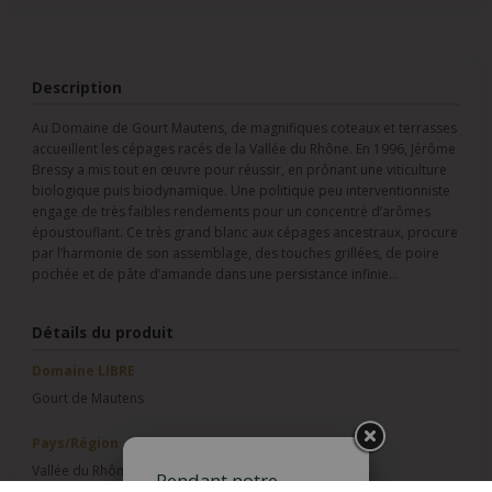
Description
Au Domaine de Gourt Mautens, de magnifiques coteaux et terrasses
accueillent les cépages racés de la Vallée du Rhône. En 1996, Jérôme
Bressy a mis tout en œuvre pour réussir, en prônant une viticulture
biologique puis biodynamique. Une politique peu interventionniste
engage de très faibles rendements pour un concentré d’arômes
époustouflant. Ce très grand blanc aux cépages ancestraux, procure
par l’harmonie de son assemblage, des touches grillées, de poire
pochée et de pâte d’amande dans une persistance infinie…
Détails du produit
Domaine LIBRE
Gourt de Mautens
Pays/Région
Vallée du Rhône
Pendant notre