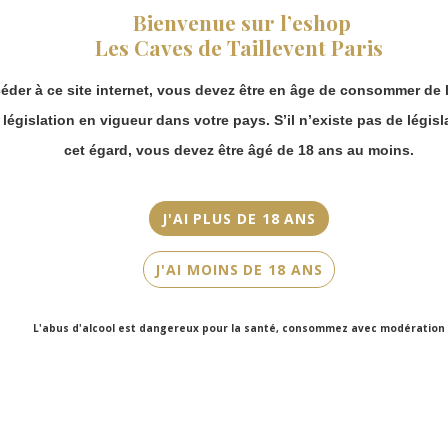
fermeture estivale,
Bienvenue sur l’eshop
Appellation
vous pouvez
Les Caves de Taillevent Paris
IGP Vaucluse
continuer à passer
commande en ligne.
Millésime
éder à ce site internet, vous devez être en âge de consommer de l
Merci de bien
2014
prendre en compte :
a législation en vigueur dans votre pays. S’il n’existe pas de législ
Les envois
cet égard, vous devez être âgé de 18 ans au moins.
Couleur
Chronopost
Blanc
reprendront à
partir du 31 août.
J'AI PLUS DE 18 ANS
Cépage(s)
Les commandes
Bourboulenc, Grenache Blanc, Grenache Gris, Clairette, Roussanne,
en click-and-
Marsanne, Picardan, Picpoul
J'AI MOINS DE 18 ANS
collect (cave
Faubourg Saint-
Contenance
Honoré et cave
150cl
L'abus d'alcool est dangereux pour la santé, consommez avec modération
Victor Hugo)
seront disponibles
à partir du 4
septembre.