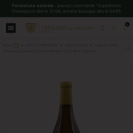
Fermeture estivale :
passez commande ! Expéditions
Chronopost dès le 31/08, retraits boutique dès le 04/09.
Accueil
VINS ET CHAMPAGNES
Vallee du Rhone
Vallée du Rhône,
IGP Vaucluse, Domaine Gourt de Mautens, 2014, Blanc, Magnum