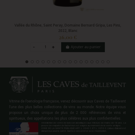
Vallée du Rhône, Saint Peray, Domaine Bernard Gripa, Les Pins,
2022, Blanc
26,00 €
Ajouter au panier
Vitrine de l’oenologie française, venez découvrir aux Caves de Taillevent
l’une des plus belles collections de vins au monde. Notre équipe vous
propose un choix unique de plus de 2 000 références de vins et
spiritueux, des appellations les plus célèbres aux plus confidentielles.
Interdiction de vente de boisson alcooliques aux mineurs de moins de 18 ans. La
preuve de majorité de l'acheteur est exigée au moment de la vente en ligne.
CODE DE LA SANTE PUBLIQUE ART. L 3342-1 ET L. 3353-3 L'abus d'alcool est
dangereux pour la santé. Sachez consommer avec modération.