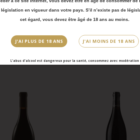
éder à ce site internet, vous devez être en âge de consommer de l
(s)
Cuvée/Climat
 bien prendre en compte :
a législation en vigueur dans votre pays. S’il n’existe pas de législ
Blanc
Layon
vois Chronopost reprendront à partir du 31 août.
cet égard, vous devez être âgé de 18 ans au moins.
mmandes en click-and-collect (cave Faubourg Sai
et cave Victor Hugo) seront disponibles à partir
bre.
J'AI PLUS DE 18 ANS
J'AI MOINS DE 18 ANS
L'abus d'alcool est dangereux pour la santé, consommez avec modération