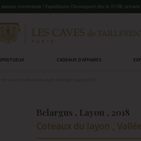
:
passez commande ! Expéditions Chronopost dès le 31/08, retraits 
SPIRITUEUX
CADEAUX D'AFFAIRES
EX
e de la Loire, Coteaux du Layon, Belargus, Layon, 2018
Belargus , Layon , 2018
Coteaux du layon , Vallée 