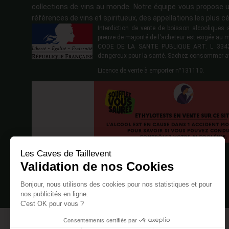
collections de vins au monde. Notre équipe vous propose u
références de vins et spiritueux, des appellations les plus cé
Interdiction de vente de boisson alcoolique
preuve de majorité de l'acheteur est exigée au 
CODE DE LA SANTE PUBLIQUE ART. L 3342-1
dangereux pour la santé. Sachez consommer a
Licence de vente à emporter n°131110.
Les Caves de Taillevent
Validation de nos Cookies
Bonjour, nous utilisons des cookies pour nos statistiques et pour
nos publicités en ligne.
C'est OK pour vous ?
Consentements certifiés par