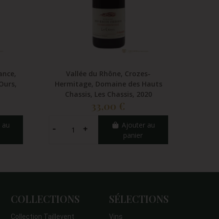
ance,
Vallée du Rhône, Crozes-
Vallée
Ours,
Hermitage, Domaine des Hauts
Domain
Chassis, Les Chassis, 2020
33,00 €
 au
Ajouter au
panier
COLLECTIONS
SÉLECTIONS
Collection Taillevent
Vins