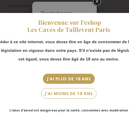
Pays/Région
Pendant notre
Vallée du Rhône
fermeture estivale,
Bienvenue sur l’eshop
vous pouvez
Appellation
Les Caves de Taillevent Paris
continuer à passer
AOC Côtes-du-Rhône Villages Saint-Maurice
commande en ligne.
éder à ce site internet, vous devez être en âge de consommer de l
Merci de bien
Millésime
prendre en compte :
a législation en vigueur dans votre pays. S’il n’existe pas de législ
2021
Les envois
cet égard, vous devez être âgé de 18 ans au moins.
Couleur
Chronopost
reprendront à
Blanc
partir du 31 août.
J'AI PLUS DE 18 ANS
Cépage(s)
Les commandes
en click-and-
Grenache blanc, Viognier, Marsanne, Roussanne
J'AI MOINS DE 18 ANS
collect (cave
Faubourg Saint-
Cuvée/Climat
Honoré et cave
Guillaume De Rouville
L'abus d'alcool est dangereux pour la santé, consommez avec modération
Victor Hugo)
seront disponibles
Contenance
à partir du 4
75cl