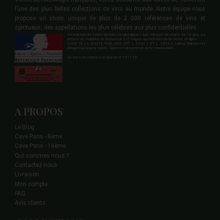
l’une des plus belles collections de vins au monde. Notre équipe vous
propose un choix unique de plus de 2 000 références de vins et
spiritueux, des appellations les plus célèbres aux plus confidentielles.
Interdiction de vente de boisson alcooliques aux mineurs de moins de 18 ans. La
preuve de majorité de l'acheteur est exigée au moment de la vente en ligne.
CODE DE LA SANTE PUBLIQUE ART. L 3342-1 ET L. 3353-3 L'abus d'alcool est
dangereux pour la santé. Sachez consommer avec modération.
Licence de vente à emporter n°131110.
A PROPOS
Le Blog
Cave Paris - 8ème
Cave Paris - 16ème
Qui sommes nous ?
Contactez-nous
Livraison
Mon compte
FAQ
Avis clients