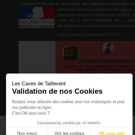
références de vins et spiritueux, des appellations les plus cé
Interdiction de vente de boisson alcoolique
preuve de majorité de l'acheteur est exigée au 
CODE DE LA SANTE PUBLIQUE ART. L 3342-1
dangereux pour la santé. Sachez consommer a
Licence de vente à emporter n°131110.
Les Caves de Taillevent
Validation de nos Cookies
Bonjour, nous utilisons des cookies pour nos statistiques et pour
nos publicités en ligne.
C'est OK pour vous ?
Consentements certifiés par
Non merci
Voir les cookies
OK pour moi