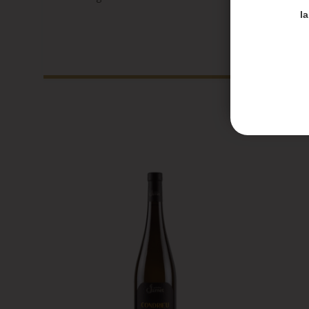
Merci de
l
Les en
Les co
Honoré 
septem