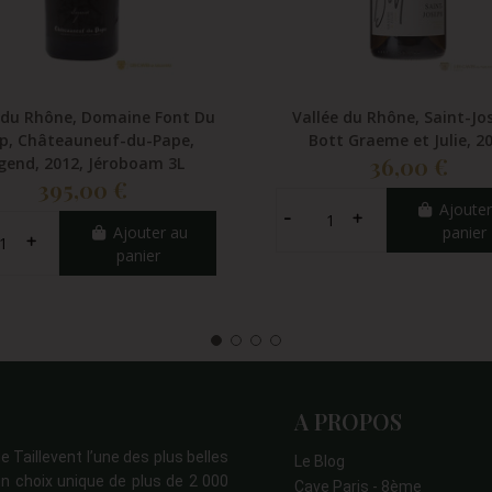
 du Rhône, Domaine Font Du
Vallée du Rhône, Saint-Jo
p, Châteauneuf-du-Pape,
Bott Graeme et Julie, 2
36,00 €
gend, 2012, Jéroboam 3L
395,00 €
Ajouter
Ajouter au
panier
panier
A PROPOS
e Taillevent l’une des plus belles
Le Blog
n choix unique de plus de 2 000
Cave Paris - 8ème