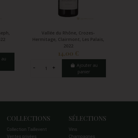
seph,
Vallée du Rhône, Crozes-
Vallée
022
Hermitage, Clairmont, Les Palais,
Doma
2022
14,00 €
 au
Ajouter au
panier
COLLECTIONS
SÉLECTIONS
Collection Taillevent
Vins
Ventes privées
Champagnes