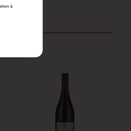
ation à
nt-
 du 4