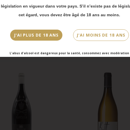
 bien prendre en compte :
a législation en vigueur dans votre pays. S’il n’existe pas de législ
vois Chronopost reprendront à partir du 31 août.
cet égard, vous devez être âgé de 18 ans au moins.
mmandes en click-and-collect (cave Faubourg Sai
et cave Victor Hugo) seront disponibles à partir
J'AI PLUS DE 18 ANS
J'AI MOINS DE 18 ANS
bre.
L'abus d'alcool est dangereux pour la santé, consommez avec modération