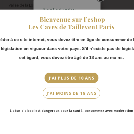
Vallée de la Loire
Pendant notre
fermeture estivale,
Bienvenue sur l’eshop
Appellation
vous pouvez
Les Caves de Taillevent Paris
Vin de France
continuer à passer
commande en ligne.
Millésime
éder à ce site internet, vous devez être en âge de consommer de l
Merci de bien
2022
prendre en compte :
a législation en vigueur dans votre pays. S’il n’existe pas de législ
Les envois
Couleur
cet égard, vous devez être âgé de 18 ans au moins.
Chronopost
Blanc
reprendront à
partir du 31 août.
Cépage(s)
J'AI PLUS DE 18 ANS
Les commandes
Chenin
en click-and-
J'AI MOINS DE 18 ANS
collect (cave
Cuvée/Climat
Faubourg Saint-
Chenin
Honoré et cave
L'abus d'alcool est dangereux pour la santé, consommez avec modération
Victor Hugo)
Contenance
seront disponibles
75cl
à partir du 4
septembre.