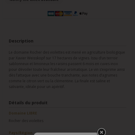
Description
Le domaine Rocher des violettes est mené en agriculture biologique
par Xavier Weisskopf sur 17 hectares de vignes. Issu d’un terroir
sablonneux et limoneux les raisins passent 6 mois en cuves inox
pour dévoiler toute leur fraîcheur aromatique. Le vin s’exprime ainsi
dès l’attaque avec une bouche tranchante, aux notes d’agrumes
comme le citron vert ou la clémentine. La finale est saline et
salivante, idéale pour un apéritif.
Détails du produit
Domaine LIBRE
Rocher des violettes
Pays/Région