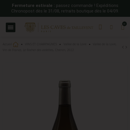
Fermeture estivale :
passez commande ! Expéditions
Chronopost dès le 31/08, retraits boutique dès le 04/09.
Accueil
VINS ET CHAMPAGNES
Vallee de la Loire
Vallée de la Loire,
Vin de France, Le Rocher des violettes, Chenin, 2022