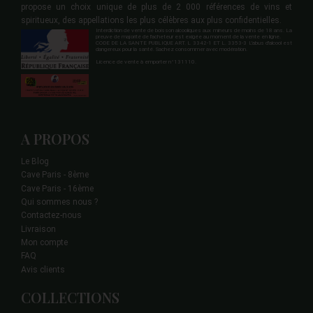
propose un choix unique de plus de 2 000 références de vins et
spiritueux, des appellations les plus célèbres aux plus confidentielles.
Interdiction de vente de boisson alcooliques aux mineurs de moins de 18 ans. La
preuve de majorité de l'acheteur est exigée au moment de la vente en ligne.
CODE DE LA SANTE PUBLIQUE ART. L 3342-1 ET L. 3353-3 L'abus d'alcool est
dangereux pour la santé. Sachez consommer avec modération.
Licence de vente à emporter n°131110.
A PROPOS
Le Blog
Cave Paris - 8ème
Cave Paris - 16ème
Qui sommes nous ?
Contactez-nous
Livraison
Mon compte
FAQ
Avis clients
COLLECTIONS