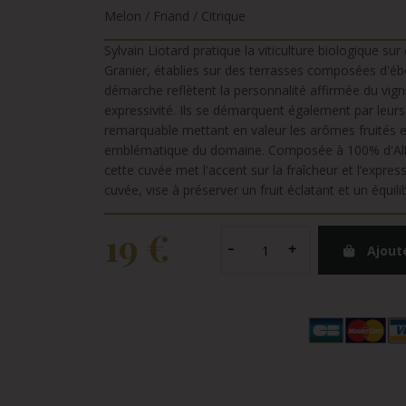
Melon / Friand / Citrique
Sylvain Liotard pratique la viticulture biologique s
Granier, établies sur des terrasses composées d'ébou
démarche reflètent la personnalité affirmée du vigne
expressivité. Ils se démarquent également par leurs
remarquable mettant en valeur les arômes fruités et
emblématique du domaine. Composée à 100% d'Altess
cette cuvée met l'accent sur la fraîcheur et l’expre
cuvée, vise à préserver un fruit éclatant et un équili
19 €
Ajout