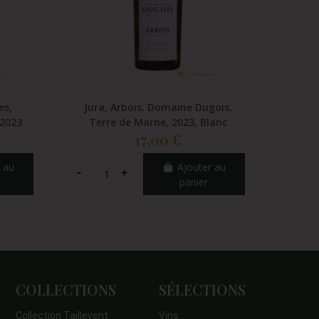
es,
Jura, Arbois, Domaine Dugois,
Jura
 2023
Terre de Marne, 2023, Blanc
Montb
17,00 €
 au
Ajouter au
panier
COLLECTIONS
SÉLECTIONS
Collection Taillevent
Vins