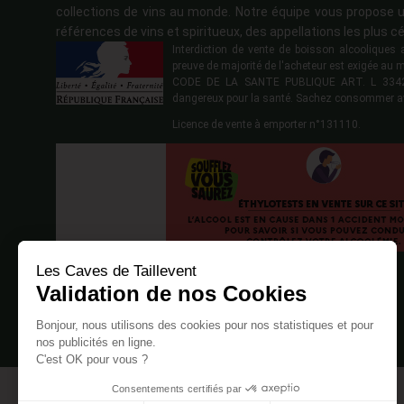
collections de vins au monde. Notre équipe vous propose u
références de vins et spiritueux, des appellations les plus cé
Interdiction de vente de boisson alcoolique
preuve de majorité de l'acheteur est exigée au 
CODE DE LA SANTE PUBLIQUE ART. L 3342-1
dangereux pour la santé. Sachez consommer a
Licence de vente à emporter n°131110.
Les Caves de Taillevent
Validation de nos Cookies
Bonjour, nous utilisons des cookies pour nos statistiques et pour
nos publicités en ligne.
C'est OK pour vous ?
Consentements certifiés par