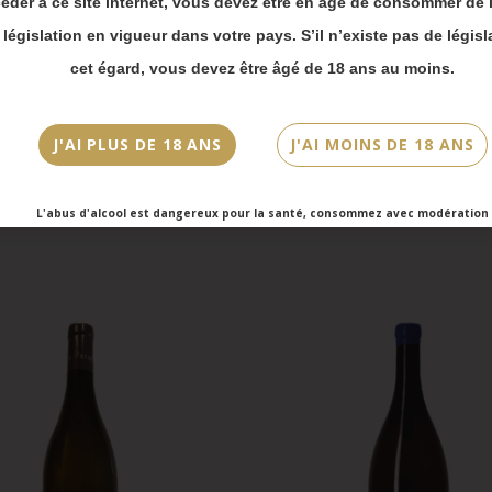
éder à ce site internet, vous devez être en âge de consommer de l
(s)
Cuvée/Climat
 bien prendre en compte :
a législation en vigueur dans votre pays. S’il n’existe pas de législ
Une Hirondelle
vois Chronopost reprendront à partir du 31 août.
cet égard, vous devez être âgé de 18 ans au moins.
mmandes en click-and-collect (cave Faubourg Sai
et cave Victor Hugo) seront disponibles à partir
bre.
J'AI PLUS DE 18 ANS
J'AI MOINS DE 18 ANS
L'abus d'alcool est dangereux pour la santé, consommez avec modération