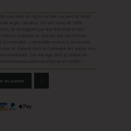
ur des parcelles de vignes nichées au pied du Mont
lis argilo-calcaires. Les vins issus de cette
ron, se distinguant par leur franchise et leur
 textures exquises et, surtout, par une tension
 la minéralité. L'Hirondelle incarne la Roussette
e, et élaboré dans la continuité des autres vins,
ssion immédiate. Son élevage, bref et réalisé en
bre harmonieux entre la richesse et l'acidité.
er au panier