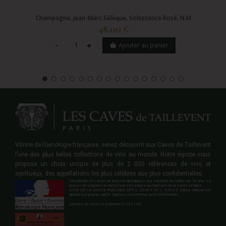
Champagne, Jean-Marc Sélèque, Solessence Rosé, N.M
48,00 €
Ajouter au panier
Vitrine de l’oenologie française, venez découvrir aux Caves de Taillevent
l’une des plus belles collections de vins au monde. Notre équipe vous
propose un choix unique de plus de 2 000 références de vins et
spiritueux, des appellations les plus célèbres aux plus confidentielles.
Interdiction de vente de boisson alcooliques aux mineurs de moins de 18 ans. La
preuve de majorité de l'acheteur est exigée au moment de la vente en ligne.
CODE DE LA SANTE PUBLIQUE ART. L 3342-1 ET L. 3353-3 L'abus d'alcool est
dangereux pour la santé. Sachez consommer avec modération.
Licence de vente à emporter n°131110.