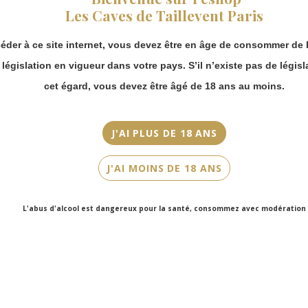
vous pouvez
N.M
Les Caves de Taillevent Paris
continuer à passer
commande en ligne.
Couleur
éder à ce site internet, vous devez être en âge de consommer de l
Merci de bien
Rosé
prendre en compte :
a législation en vigueur dans votre pays. S’il n’existe pas de législ
Les envois
Cépage(s)
cet égard, vous devez être âgé de 18 ans au moins.
Chronopost
Chardonnay, Pinot Noir
reprendront à
partir du 31 août.
Cuvée/Climat
J'AI PLUS DE 18 ANS
Les commandes
Brut Rosé
en click-and-
J'AI MOINS DE 18 ANS
collect (cave
Contenance
Faubourg Saint-
75cl
Honoré et cave
L'abus d'alcool est dangereux pour la santé, consommez avec modération
Victor Hugo)
seront disponibles
à partir du 4
septembre.