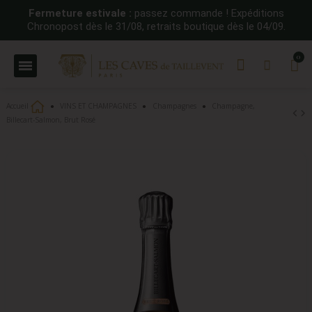
Fermeture estivale :
passez commande ! Expéditions
Chronopost dès le 31/08, retraits boutique dès le 04/09.
Accueil
VINS ET CHAMPAGNES
Champagnes
Champagne,
Billecart-Salmon, Brut Rosé