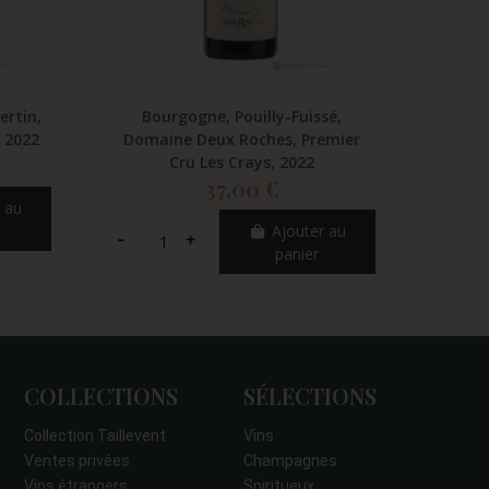
rtin,
Bourgogne, Pouilly-Fuissé,
Bourg
 2022
Domaine Deux Roches, Premier
1er 
Cru Les Crays, 2022
37,00 €
 au
Ajouter au
panier
COLLECTIONS
SÉLECTIONS
Collection Taillevent
Vins
Ventes privées
Champagnes
Vins étrangers
Spiritueux