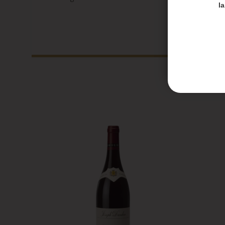
Merci de
l
Les en
Les co
Honoré 
septem