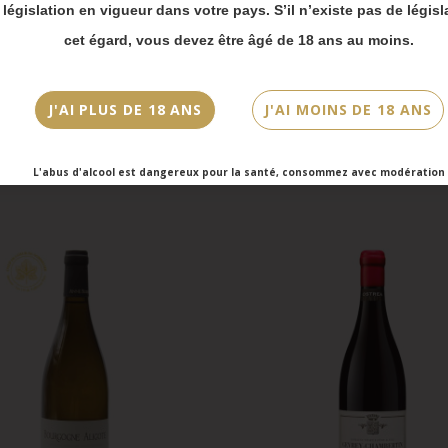
 bien prendre en compte :
a législation en vigueur dans votre pays. S’il n’existe pas de législ
vois Chronopost reprendront à partir du 31 août.
cet égard, vous devez être âgé de 18 ans au moins.
mmandes en click-and-collect (cave Faubourg Sai
et cave Victor Hugo) seront disponibles à partir
bre.
J'AI PLUS DE 18 ANS
J'AI MOINS DE 18 ANS
L'abus d'alcool est dangereux pour la santé, consommez avec modération