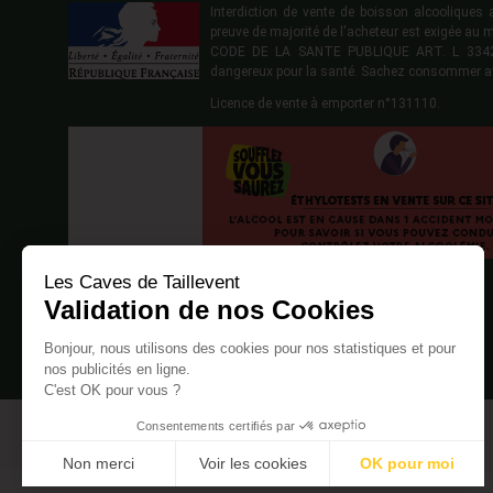
Interdiction de vente de boisson alcoolique
preuve de majorité de l'acheteur est exigée au 
CODE DE LA SANTE PUBLIQUE ART. L 3342-1
dangereux pour la santé. Sachez consommer a
Licence de vente à emporter n°131110.
Les Caves de Taillevent
Validation de nos Cookies
Bonjour, nous utilisons des cookies pour nos statistiques et pour
nos publicités en ligne.
C'est OK pour vous ?
Consentements certifiés par
Non merci
Voir les cookies
OK pour moi