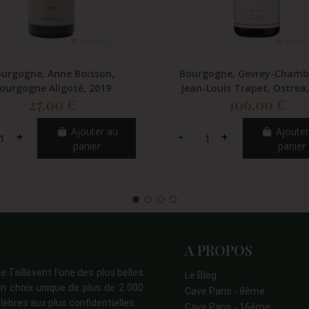
urgogne, Anne Boisson,
Bourgogne, Gevrey-Chambe
ourgogne Aligoté, 2019
Jean-Louis Trapet, Ostrea,
27,00 €
106,00 €
Ajouter au
Ajouter
panier
panier
A PROPOS
e Taillevent l’une des plus belles
Le Blog
n choix unique de plus de 2 000
Cave Paris - 8ème
lèbres aux plus confidentielles.
Cave Paris - 16ème