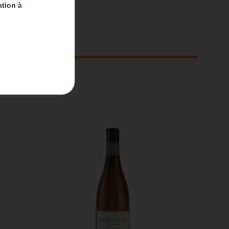
ation à
nt-
 du 4