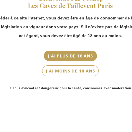
vous pouvez
Gevrey-Chambertin
Les Caves de Taillevent Paris
continuer à passer
commande en ligne.
Millésime
éder à ce site internet, vous devez être en âge de consommer de l
Merci de bien
2015
prendre en compte :
a législation en vigueur dans votre pays. S’il n’existe pas de législ
Couleur
Les envois
cet égard, vous devez être âgé de 18 ans au moins.
Chronopost
Rouge
reprendront à
partir du 31 août.
Cépage(s)
J'AI PLUS DE 18 ANS
Les commandes
Pinot Noir
en click-and-
J'AI MOINS DE 18 ANS
collect (cave
Contenance
Faubourg Saint-
75cl
Honoré et cave
L'abus d'alcool est dangereux pour la santé, consommez avec modération
Victor Hugo)
seront disponibles
à partir du 4
septembre.