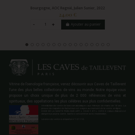
Bourgogne, AOC Regnié, Julien Sunier, 2022
24,00 €
Ajouter au panier
Vitrine de l’oenologie française, venez découvrir aux Caves de Taillevent
l’une des plus belles collections de vins au monde. Notre équipe vous
propose un choix unique de plus de 2 000 références de vins et
spiritueux, des appellations les plus célèbres aux plus confidentielles.
Interdiction de vente de boisson alcooliques aux mineurs de moins de 18 ans. La
preuve de majorité de l'acheteur est exigée au moment de la vente en ligne.
CODE DE LA SANTE PUBLIQUE ART. L 3342-1 ET L. 3353-3 L'abus d'alcool est
dangereux pour la santé. Sachez consommer avec modération.
Licence de vente à emporter n°131110.