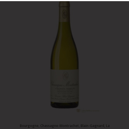
Bourgogne, Chassagne-Montrachet, Blain-Gagnard, La