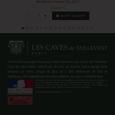
Boudriotte Premier Cru, 2017
70,00 €
Ajouter au panier
Vitrine de l’oenologie française, venez découvrir aux Caves de Taillevent
l’une des plus belles collections de vins au monde. Notre équipe vous
propose un choix unique de plus de 2 000 références de vins et
spiritueux, des appellations les plus célèbres aux plus confidentielles.
Interdiction de vente de boisson alcooliques aux mineurs de moins de 18 ans. La
preuve de majorité de l'acheteur est exigée au moment de la vente en ligne.
CODE DE LA SANTE PUBLIQUE ART. L 3342-1 ET L. 3353-3 L'abus d'alcool est
dangereux pour la santé. Sachez consommer avec modération.
Licence de vente à emporter n°131110.