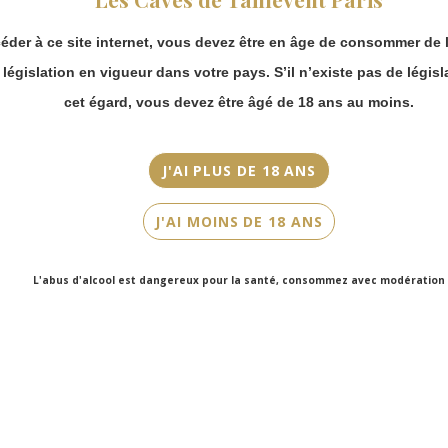
continuer à passer
Millésime
commande en ligne.
2017
éder à ce site internet, vous devez être en âge de consommer de l
Merci de bien
prendre en compte :
a législation en vigueur dans votre pays. S’il n’existe pas de législ
Couleur
Les envois
Blanc
cet égard, vous devez être âgé de 18 ans au moins.
Chronopost
reprendront à
Cépage(s)
partir du 31 août.
Chardonnay
J'AI PLUS DE 18 ANS
Les commandes
en click-and-
Contenance
J'AI MOINS DE 18 ANS
collect (cave
75cl
Faubourg Saint-
Honoré et cave
L'abus d'alcool est dangereux pour la santé, consommez avec modération
Victor Hugo)
seront disponibles
à partir du 4
septembre.