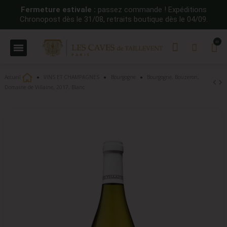
Fermeture estivale :
passez commande ! Expéditions
Chronopost dès le 31/08, retraits boutique dès le 04/09.
Accueil
VINS ET CHAMPAGNES
Bourgogne
Bourgogne, Bouzeron,
Domaine de Villaine, 2017, Blanc