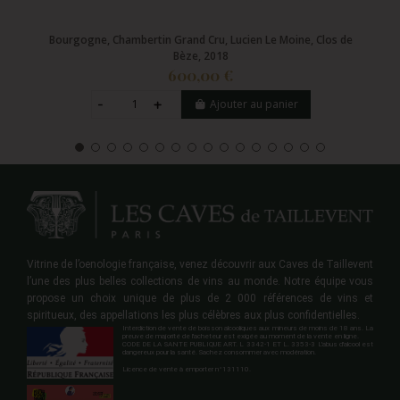
Bourgogne, Chambertin Grand Cru, Lucien Le Moine, Clos de
Bèze, 2018
600,00 €
Ajouter au panier
Vitrine de l’oenologie française, venez découvrir aux Caves de Taillevent
l’une des plus belles collections de vins au monde. Notre équipe vous
propose un choix unique de plus de 2 000 références de vins et
spiritueux, des appellations les plus célèbres aux plus confidentielles.
Interdiction de vente de boisson alcooliques aux mineurs de moins de 18 ans. La
preuve de majorité de l'acheteur est exigée au moment de la vente en ligne.
CODE DE LA SANTE PUBLIQUE ART. L 3342-1 ET L. 3353-3 L'abus d'alcool est
dangereux pour la santé. Sachez consommer avec modération.
Licence de vente à emporter n°131110.