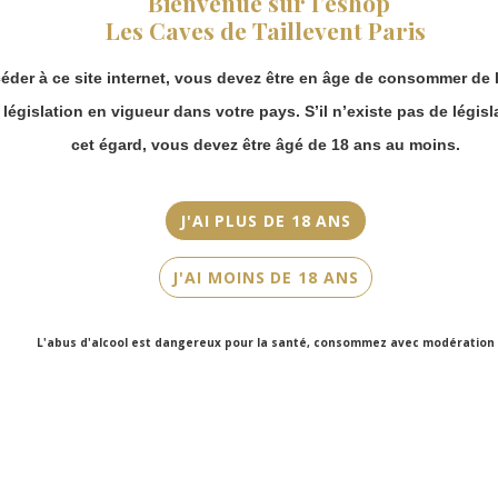
Bienvenue sur l’eshop
Millésime
vous pouvez
Les Caves de Taillevent Paris
2017
continuer à passer
commande en ligne.
Couleur
éder à ce site internet, vous devez être en âge de consommer de l
Merci de bien
Blanc
prendre en compte :
a législation en vigueur dans votre pays. S’il n’existe pas de législ
Les envois
cet égard, vous devez être âgé de 18 ans au moins.
Cépage(s)
Chronopost
Chardonnay
reprendront à
partir du 31 août.
J'AI PLUS DE 18 ANS
Cuvée/Climat
Les commandes
Clos Saint-Jean
en click-and-
J'AI MOINS DE 18 ANS
collect (cave
Contenance
Faubourg Saint-
75cl
Honoré et cave
L'abus d'alcool est dangereux pour la santé, consommez avec modération
Victor Hugo)
seront disponibles
à partir du 4
septembre.