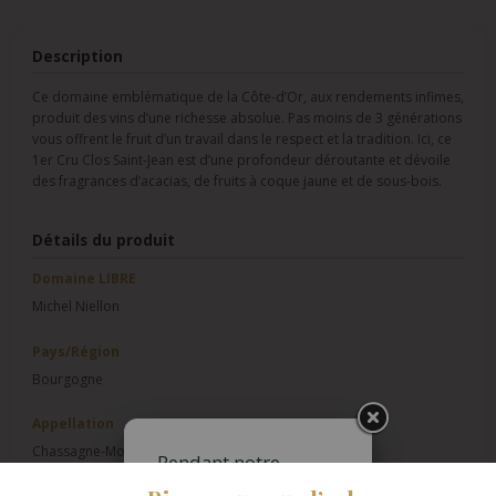
Description
Ce domaine emblématique de la Côte-d’Or, aux rendements infimes,
produit des vins d’une richesse absolue. Pas moins de 3 générations
vous offrent le fruit d’un travail dans le respect et la tradition. Ici, ce
1er Cru Clos Saint-Jean est d’une profondeur déroutante et dévoile
des fragrances d’acacias, de fruits à coque jaune et de sous-bois.
Détails du produit
Domaine LIBRE
Michel Niellon
Pays/Région
Bourgogne
Appellation
Chassagne-Montrachet 1er Cru
Pendant notre
fermeture estivale,