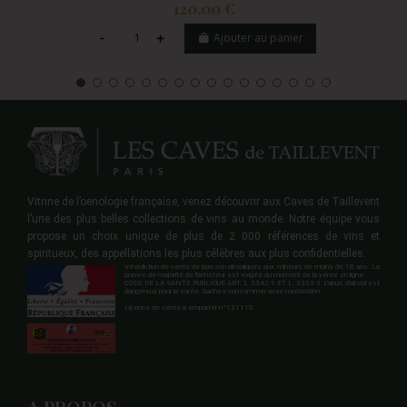
120,00 €
Ajouter au panier
Vitrine de l’oenologie française, venez découvrir aux Caves de Taillevent
l’une des plus belles collections de vins au monde. Notre équipe vous
propose un choix unique de plus de 2 000 références de vins et
spiritueux, des appellations les plus célèbres aux plus confidentielles.
Interdiction de vente de boisson alcooliques aux mineurs de moins de 18 ans. La
preuve de majorité de l'acheteur est exigée au moment de la vente en ligne.
CODE DE LA SANTE PUBLIQUE ART. L 3342-1 ET L. 3353-3 L'abus d'alcool est
dangereux pour la santé. Sachez consommer avec modération.
Licence de vente à emporter n°131110.