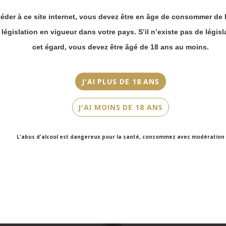
commande en ligne.
2014
éder à ce site internet, vous devez être en âge de consommer de l
Merci de bien
Couleur
prendre en compte :
a législation en vigueur dans votre pays. S’il n’existe pas de législ
Rouge
Les envois
cet égard, vous devez être âgé de 18 ans au moins.
Chronopost
Cépage(s)
reprendront à
partir du 31 août.
Pinot noir
J'AI PLUS DE 18 ANS
Les commandes
Contenance
en click-and-
J'AI MOINS DE 18 ANS
75cl
collect (cave
Faubourg Saint-
Honoré et cave
L'abus d'alcool est dangereux pour la santé, consommez avec modération
Victor Hugo)
seront disponibles
à partir du 4
septembre.