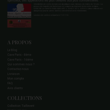
spiritueux, des appellations les plus célèbres aux plus confidentielles.
Interdiction de vente de boisson alcooliques aux mineurs de moins de 18 ans. La
preuve de majorité de l'acheteur est exigée au moment de la vente en ligne.
CODE DE LA SANTE PUBLIQUE ART. L 3342-1 ET L. 3353-3 L'abus d'alcool est
dangereux pour la santé. Sachez consommer avec modération.
Licence de vente à emporter n°131110.
A PROPOS
Le Blog
Cave Paris - 8ème
Cave Paris - 16ème
Qui sommes nous ?
Contactez-nous
Livraison
Mon compte
FAQ
Avis clients
COLLECTIONS
Collection Taillevent