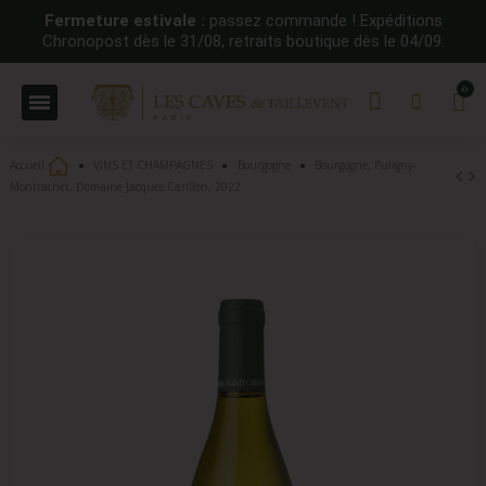
Fermeture estivale :
passez commande ! Expéditions
Chronopost dès le 31/08, retraits boutique dès le 04/09.
Accueil
VINS ET CHAMPAGNES
Bourgogne
Bourgogne, Puligny-
Montrachet, Domaine Jacques Carillon, 2022