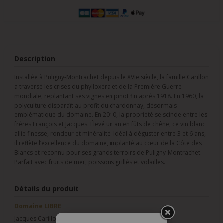
Description
Installée à Puligny-Montrachet depuis le XVIe siècle, la famille Carillon
a traversé les crises du phylloxéra et de la Première Guerre
mondiale, replantant ses vignes en pinot fin après 1918. En 1960, la
polyculture disparaît au profit du chardonnay, désormais
emblématique du domaine. En 2010, la propriété se scinde entre les
frères François et Jacques. Élevé un an en fûts de chêne, ce vin blanc
allie finesse, rondeur et minéralité. Idéal à déguster entre 3 et 6 ans,
il reflète l’excellence du domaine, implanté au cœur de la Côte des
Blancs et reconnu pour ses grands terroirs de Puligny-Montrachet.
Parfait avec fruits de mer, poissons grillés et volailles.
Détails du produit
Domaine LIBRE
Jacques Carillon