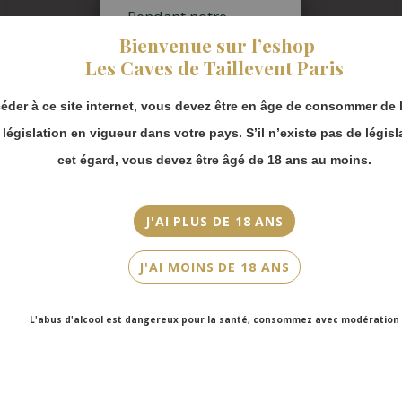
Pendant notre
Pays/Région
fermeture estivale,
Bienvenue sur l’eshop
vous pouvez
Bourgogne
Les Caves de Taillevent Paris
continuer à passer
commande en ligne.
Appellation
éder à ce site internet, vous devez être en âge de consommer de l
Puligny-Montrachet
Merci de bien
prendre en compte :
a législation en vigueur dans votre pays. S’il n’existe pas de législ
Millésime
Les envois
cet égard, vous devez être âgé de 18 ans au moins.
2022
Chronopost
reprendront à
Couleur
partir du 31 août.
J'AI PLUS DE 18 ANS
Blanc
Les commandes
en click-and-
Cépage(s)
J'AI MOINS DE 18 ANS
collect (cave
Chardonnay
Faubourg Saint-
Honoré et cave
L'abus d'alcool est dangereux pour la santé, consommez avec modération
Contenance
Victor Hugo)
seront disponibles
75cl
à partir du 4
septembre.