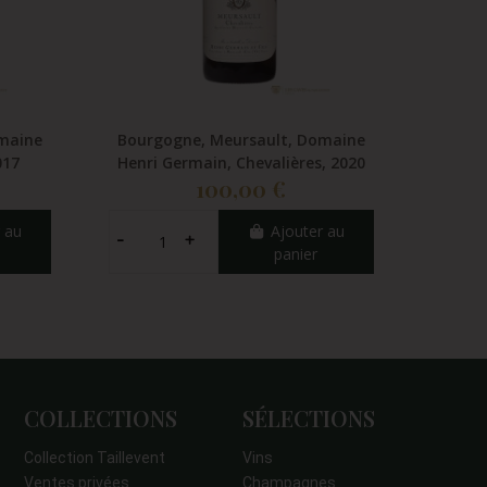
maine
Bourgogne, Meursault, Domaine
Bou
017
Henri Germain, Chevalières, 2020
Fa
100,00 €
 au
Ajouter au
panier
COLLECTIONS
SÉLECTIONS
Collection Taillevent
Vins
Ventes privées
Champagnes