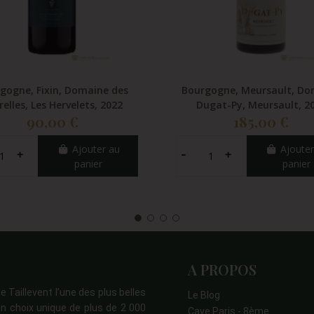
gogne, Fixin, Domaine des
Bourgogne, Meursault, Do
relles, Les Hervelets, 2022
Dugat-Py, Meursault, 2
90,00 €
185,00 €
Ajouter au
Ajouter
panier
panier
A PROPOS
e Taillevent l’une des plus belles
Le Blog
n choix unique de plus de 2 000
Cave Paris - 8ème