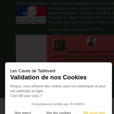
références de vins et spiritueux, des appellations les plus cé
Interdiction de vente de boisson alcoolique
preuve de majorité de l'acheteur est exigée au 
CODE DE LA SANTE PUBLIQUE ART. L 3342-1
dangereux pour la santé. Sachez consommer a
Licence de vente à emporter n°131110.
Les Caves de Taillevent
Validation de nos Cookies
Bonjour, nous utilisons des cookies pour nos statistiques et pour
nos publicités en ligne.
C'est OK pour vous ?
Consentements certifiés par
Non merci
Voir les cookies
OK pour moi