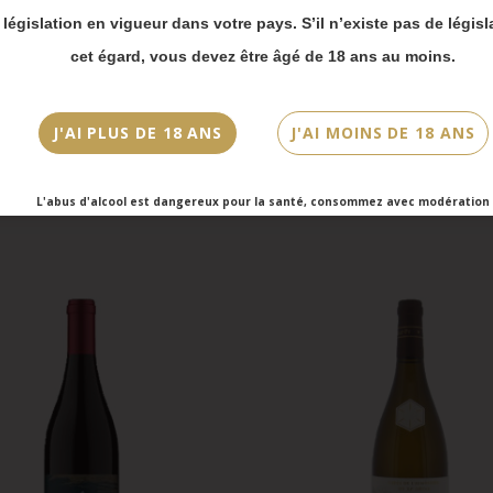
 bien prendre en compte :
nnay
La Côte d’Or
a législation en vigueur dans votre pays. S’il n’existe pas de législ
vois Chronopost reprendront à partir du 31 août.
cet égard, vous devez être âgé de 18 ans au moins.
mmandes en click-and-collect (cave Faubourg Sai
et cave Victor Hugo) seront disponibles à partir
bre.
J'AI PLUS DE 18 ANS
J'AI MOINS DE 18 ANS
L'abus d'alcool est dangereux pour la santé, consommez avec modération