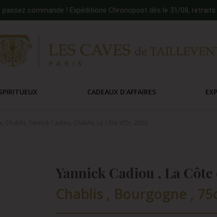
:
passez commande ! Expéditions Chronopost dès le 31/08, retraits 
SPIRITUEUX
CADEAUX D'AFFAIRES
EX
 Chablis, Yannick Cadiou, Chablis, La Côte d’Or, 2020
Yannick Cadiou , La Côte 
Chablis , Bourgogne , 75