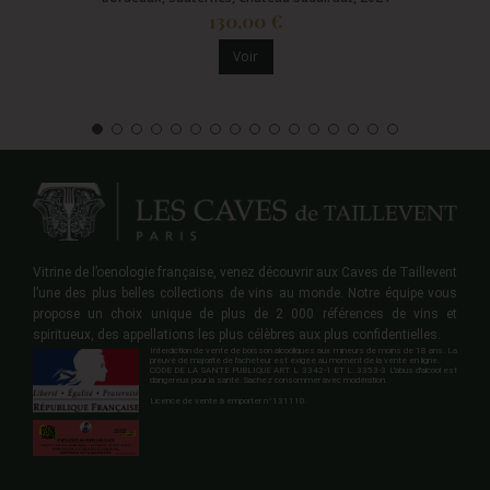
130,00 €
Voir
Vitrine de l’oenologie française, venez découvrir aux Caves de Taillevent
l’une des plus belles collections de vins au monde. Notre équipe vous
propose un choix unique de plus de 2 000 références de vins et
spiritueux, des appellations les plus célèbres aux plus confidentielles.
Interdiction de vente de boisson alcooliques aux mineurs de moins de 18 ans. La
preuve de majorité de l'acheteur est exigée au moment de la vente en ligne.
CODE DE LA SANTE PUBLIQUE ART. L 3342-1 ET L. 3353-3 L'abus d'alcool est
dangereux pour la santé. Sachez consommer avec modération.
Licence de vente à emporter n°131110.