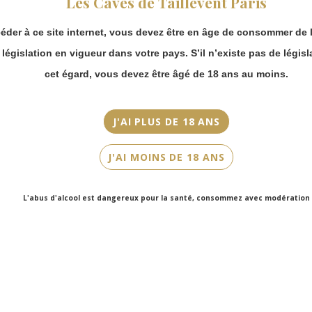
Les Caves de Taillevent Paris
continuer à passer
Couleur
commande en ligne.
Rouge
éder à ce site internet, vous devez être en âge de consommer de l
Merci de bien
prendre en compte :
a législation en vigueur dans votre pays. S’il n’existe pas de législ
Cépage(s)
Les envois
cet égard, vous devez être âgé de 18 ans au moins.
Merlot, Cabernet Franc, Cabernet sauvignon
Chronopost
reprendront à
Cuvée/Climat
partir du 31 août.
J'AI PLUS DE 18 ANS
Château La Tour Figeac
Les commandes
en click-and-
Contenance
J'AI MOINS DE 18 ANS
collect (cave
75cl
Faubourg Saint-
Honoré et cave
L'abus d'alcool est dangereux pour la santé, consommez avec modération
Victor Hugo)
seront disponibles
à partir du 4
septembre.