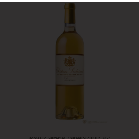
Bordeaux, Sauternes, Château Suduiraut, 2021