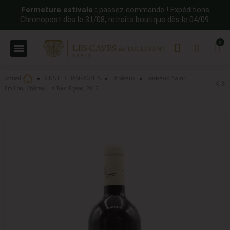
Fermeture estivale :
passez commande ! Expéditions
Chronopost dès le 31/08, retraits boutique dès le 04/09.
Accueil
VINS ET CHAMPAGNES
Bordeaux
Bordeaux, Saint-
Emilion, Château La Tour Figeac, 2012