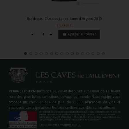
Bordeaux, Clos des Lunes, Lune d'Argent 2015
13,00 €
Ajouter au panier
Vitrine de l’oenologie française, venez découvrir aux Caves de Taillevent
l’une des plus belles collections de vins au monde. Notre équipe vous
propose un choix unique de plus de 2 000 références de vins et
spiritueux, des appellations les plus célèbres aux plus confidentielles.
Interdiction de vente de boisson alcooliques aux mineurs de moins de 18 ans. La
preuve de majorité de l'acheteur est exigée au moment de la vente en ligne.
CODE DE LA SANTE PUBLIQUE ART. L 3342-1 ET L. 3353-3 L'abus d'alcool est
dangereux pour la santé. Sachez consommer avec modération.
Licence de vente à emporter n°131110.