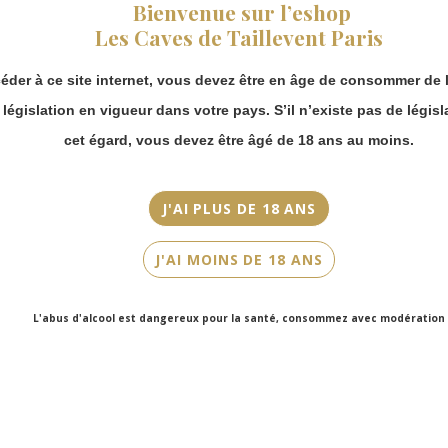
fermeture estivale,
Bienvenue sur l’eshop
vous pouvez
Appellation
Les Caves de Taillevent Paris
continuer à passer
Bordeaux
commande en ligne.
éder à ce site internet, vous devez être en âge de consommer de l
Merci de bien
Couleur
prendre en compte :
a législation en vigueur dans votre pays. S’il n’existe pas de législ
Rouge
Les envois
cet égard, vous devez être âgé de 18 ans au moins.
Cépage(s)
Chronopost
reprendront à
Merlot
partir du 31 août.
J'AI PLUS DE 18 ANS
Cuvée/Climat
Les commandes
en click-and-
Echappée Bel
J'AI MOINS DE 18 ANS
collect (cave
Faubourg Saint-
Contenance
Honoré et cave
75cl
L'abus d'alcool est dangereux pour la santé, consommez avec modération
Victor Hugo)
seront disponibles
à partir du 4
septembre.