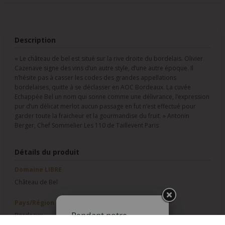
Description
« Le château de bel est situé sur la rive droite du bordelais. Olivier
Cazenave signe des vins d’un autre style, d’une autre époque. Il
n’hésite pas à casser les codes des grandes appellations
bordelaises, quitte à se déclasser en AOC Bordeaux. La cuvée
Echappée Bel un nom qui sonne comme une délivrance, l’expression
pur d’un délicat merlot aucun passage en fut n’est effectué pour
garder toute la fraicheur et la gourmandise du fruit. » Antonin
Berger, Chef Sommelier Les 110 de Taillevent Paris
Détails du produit
Domaine LIBRE
Château de Bel
Pays/Région
Pendant notre
Bordeaux