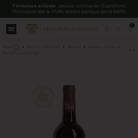
Fermeture estivale :
passez commande ! Expéditions
Chronopost dès le 31/08, retraits boutique dès le 04/09.
Accueil
VINS ET CHAMPAGNES
Bordeaux
Bordeaux, Château de
Bel, Echappée Bel Rouge