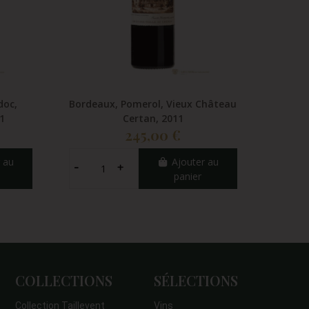
doc,
Bordeaux, Pomerol, Vieux Château
Bord
1
Certan, 2011
245,00 €
 au
Ajouter au
panier
COLLECTIONS
SÉLECTIONS
Collection Taillevent
Vins