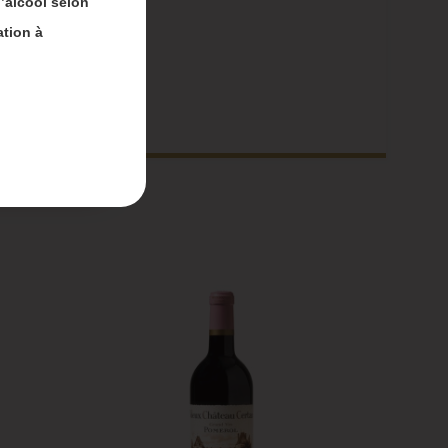
’alcool selon
ion
75cl
ation à
nt-
 du 4