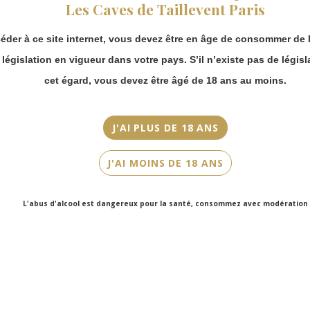
Les Caves de Taillevent Paris
continuer à passer
commande en ligne.
Couleur
éder à ce site internet, vous devez être en âge de consommer de l
Merci de bien
Rouge
prendre en compte :
a législation en vigueur dans votre pays. S’il n’existe pas de législ
Cépage(s)
Les envois
cet égard, vous devez être âgé de 18 ans au moins.
Chronopost
Cabernet Sauvignon, Merlot, Petit Verdot
reprendront à
partir du 31 août.
Cuvée/Climat
J'AI PLUS DE 18 ANS
Château Chasse-Spleen
Les commandes
en click-and-
J'AI MOINS DE 18 ANS
Contenance
collect (cave
Faubourg Saint-
75cl
Honoré et cave
L'abus d'alcool est dangereux pour la santé, consommez avec modération
Victor Hugo)
seront disponibles
à partir du 4
septembre.