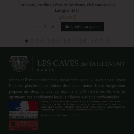
Bordeaux, Castillon-Côtes de Bordeaux, Château La Croix
Lartigue, 2010
28,00 €
Ajouter au panier
Vitrine de l’oenologie française, venez découvrir aux Caves de Taillevent
l’une des plus belles collections de vins au monde. Notre équipe vous
propose un choix unique de plus de 2 000 références de vins et
spiritueux, des appellations les plus célèbres aux plus confidentielles.
Interdiction de vente de boisson alcooliques aux mineurs de moins de 18 ans. La
preuve de majorité de l'acheteur est exigée au moment de la vente en ligne.
CODE DE LA SANTE PUBLIQUE ART. L 3342-1 ET L. 3353-3 L'abus d'alcool est
dangereux pour la santé. Sachez consommer avec modération.
Licence de vente à emporter n°131110.