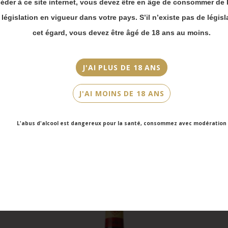
Cépage(s)
éder à ce site internet, vous devez être en âge de consommer de l
Merci de bien
Cabernet Sauvignon, Merlot, Cabernet Franc
prendre en compte :
a législation en vigueur dans votre pays. S’il n’existe pas de législ
Les envois
cet égard, vous devez être âgé de 18 ans au moins.
Cuvée/Climat
Chronopost
Château Sociando-Mallet
reprendront à
partir du 31 août.
Contenance
J'AI PLUS DE 18 ANS
Les commandes
37.5cl
en click-and-
J'AI MOINS DE 18 ANS
collect (cave
Faubourg Saint-
Honoré et cave
L'abus d'alcool est dangereux pour la santé, consommez avec modération
Victor Hugo)
seront disponibles
à partir du 4
septembre.