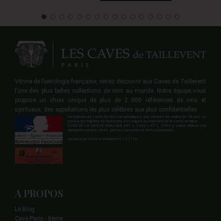
Vitrine de l’oenologie française, venez découvrir aux Caves de Taillevent
l’une des plus belles collections de vins au monde. Notre équipe vous
propose un choix unique de plus de 2 000 références de vins et
spiritueux, des appellations les plus célèbres aux plus confidentielles.
Interdiction de vente de boisson alcooliques aux mineurs de moins de 18 ans. La
preuve de majorité de l'acheteur est exigée au moment de la vente en ligne.
CODE DE LA SANTE PUBLIQUE ART. L 3342-1 ET L. 3353-3 L'abus d'alcool est
dangereux pour la santé. Sachez consommer avec modération.
Licence de vente à emporter n°131110.
A PROPOS
Le Blog
Cave Paris - 8ème