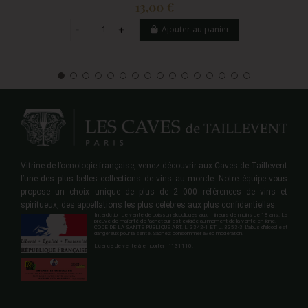
13,00 €
Ajouter au panier
Vitrine de l’oenologie française, venez découvrir aux Caves de Taillevent
l’une des plus belles collections de vins au monde. Notre équipe vous
propose un choix unique de plus de 2 000 références de vins et
spiritueux, des appellations les plus célèbres aux plus confidentielles.
Interdiction de vente de boisson alcooliques aux mineurs de moins de 18 ans. La
preuve de majorité de l'acheteur est exigée au moment de la vente en ligne.
CODE DE LA SANTE PUBLIQUE ART. L 3342-1 ET L. 3353-3 L'abus d'alcool est
dangereux pour la santé. Sachez consommer avec modération.
Licence de vente à emporter n°131110.