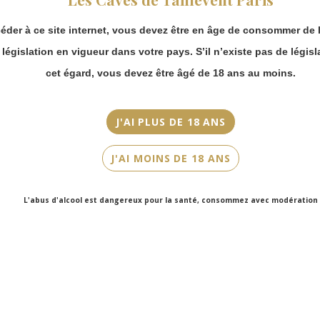
continuer à passer
Couleur
commande en ligne.
Rouge
éder à ce site internet, vous devez être en âge de consommer de l
Merci de bien
prendre en compte :
a législation en vigueur dans votre pays. S’il n’existe pas de législ
Cépage(s)
Les envois
Cabernet Sauvignon, Cabernet Franc, Merlot, Petit Verdot
cet égard, vous devez être âgé de 18 ans au moins.
Chronopost
reprendront à
Cuvée/Climat
partir du 31 août.
Château Latour
J'AI PLUS DE 18 ANS
Les commandes
en click-and-
Contenance
J'AI MOINS DE 18 ANS
collect (cave
75cl
Faubourg Saint-
Honoré et cave
L'abus d'alcool est dangereux pour la santé, consommez avec modération
Victor Hugo)
seront disponibles
à partir du 4
septembre.