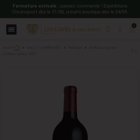
Fermeture estivale :
passez commande ! Expéditions
Chronopost dès le 31/08, retraits boutique dès le 04/09.
Accueil
VINS ET CHAMPAGNES
Bordeaux
Bordeaux, Pauillac,
Château Latour, 2009