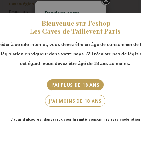
Pays/Région
Beaujolais
Pendant notre
fermeture estivale,
Bienvenue sur l’eshop
Appellation
vous pouvez
Les Caves de Taillevent Paris
continuer à passer
Morgon
commande en ligne.
éder à ce site internet, vous devez être en âge de consommer de l
Millésime
Merci de bien
prendre en compte :
2022
a législation en vigueur dans votre pays. S’il n’existe pas de législ
Les envois
cet égard, vous devez être âgé de 18 ans au moins.
Couleur
Chronopost
Rouge
reprendront à
partir du 31 août.
J'AI PLUS DE 18 ANS
Cépage(s)
Les commandes
Gamay
en click-and-
J'AI MOINS DE 18 ANS
collect (cave
Cuvée/Climat
Faubourg Saint-
Honoré et cave
Côte du Py
L'abus d'alcool est dangereux pour la santé, consommez avec modération
Victor Hugo)
seront disponibles
Contenance
à partir du 4
150cl
septembre.