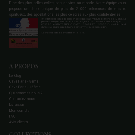
l’une des plus belles collections de vins au monde. Notre équipe vous
propose un choix unique de plus de 2 000 références de vins et
spiritueux, des appellations les plus célèbres aux plus confidentielles.
Interdiction de vente de boisson alcooliques aux mineurs de moins de 18 ans. La
preuve de majorité de l'acheteur est exigée au moment de la vente en ligne.
CODE DE LA SANTE PUBLIQUE ART. L 3342-1 ET L. 3353-3 L'abus d'alcool est
dangereux pour la santé. Sachez consommer avec modération.
Licence de vente à emporter n°131110.
A PROPOS
Le Blog
Cave Paris - 8ème
Cave Paris - 16ème
Qui sommes nous ?
Contactez-nous
Livraison
Mon compte
FAQ
Avis clients
COLLECTIONS