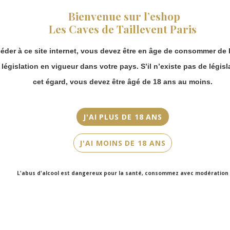
fermeture estivale,
Beaujolais
Bienvenue sur l’eshop
vous pouvez
Les Caves de Taillevent Paris
continuer à passer
Appellation
commande en ligne.
Fleurie
éder à ce site internet, vous devez être en âge de consommer de l
Merci de bien
Millésime
prendre en compte :
a législation en vigueur dans votre pays. S’il n’existe pas de législ
2021
Les envois
cet égard, vous devez être âgé de 18 ans au moins.
Chronopost
Couleur
reprendront à
partir du 31 août.
Rouge
J'AI PLUS DE 18 ANS
Les commandes
Cépage(s)
en click-and-
J'AI MOINS DE 18 ANS
collect (cave
Pinot Noir
Faubourg Saint-
Honoré et cave
Contenance
L'abus d'alcool est dangereux pour la santé, consommez avec modération
Victor Hugo)
75cl
seront disponibles
à partir du 4
septembre.