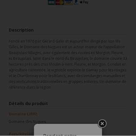
Description
Fondé en 1976 par Gérard Gelin et aujourd'hui dirigé par son fils
Gilles, le Domaine des Nugues est un acteur majeur de l’appellation
Beaujolais-Villages, avec également des cuvées en Morgon, Fleurie,
et Beaujolais. Situé dans le nord du Beaujolais, le domaine couvre 33
hectares près des crus Moulin-à-Vent, Fleurie, et Morgon. Conduit en
agriculture raisonnée, le vignoble exploite le Gamay pour les rouges
et le Chardonnay pour les blancs, avec des vendanges manuelles et
des vinifications traditionnelles en grappes entières. Un domaine de
référence dans la région.
Détails du produit
Domaine LIBRE
Domaine des Nugues
Pays/Région
Pendant notre