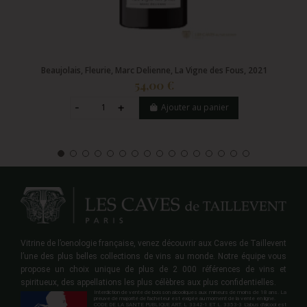
Beaujolais, Fleurie, Marc Delienne, La Vigne des Fous, 2021
54,00 €
Ajouter au panier
Vitrine de l’oenologie française, venez découvrir aux Caves de Taillevent
l’une des plus belles collections de vins au monde. Notre équipe vous
propose un choix unique de plus de 2 000 références de vins et
spiritueux, des appellations les plus célèbres aux plus confidentielles.
Interdiction de vente de boisson alcooliques aux mineurs de moins de 18 ans. La
preuve de majorité de l'acheteur est exigée au moment de la vente en ligne.
CODE DE LA SANTE PUBLIQUE ART. L 3342-1 ET L. 3353-3 L'abus d'alcool est