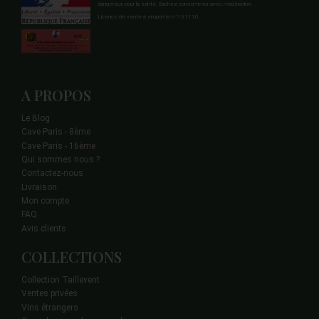
dangereux pour la santé. Sachez consommer avec modération.
Licence de vente à emporter n°131110.
A PROPOS
Le Blog
Cave Paris - 8ème
Cave Paris - 16ème
Qui sommes nous ?
Contactez-nous
Livraison
Mon compte
FAQ
Avis clients
COLLECTIONS
Collection Taillevent
Ventes privées
Vins étrangers