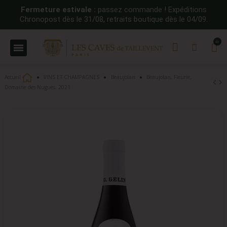
Fermeture estivale :
passez commande ! Expéditions
Chronopost dès le 31/08, retraits boutique dès le 04/09.
Accueil
VINS ET CHAMPAGNES
Beaujolais
Beaujolais, Fleurie,
Domaine des Nugues, 2021