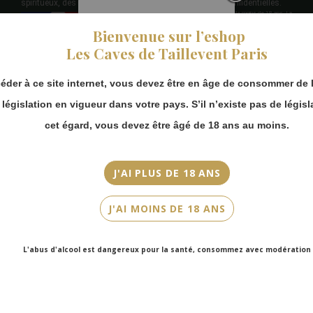
spiritueux, des appellations les plus célèbres aux plus confidentielles.
Interdiction de vente de boisson alcooliques aux mineurs de moins de 18 ans. La
Pendant notre
preuve de majorité de l'acheteur est exigée au moment de la vente en ligne.
CODE DE LA SANTE PUBLIQUE ART. L 3342-1 ET L. 3353-3 L'abus d'alcool est
Bienvenue sur l’eshop
fermeture estivale,
dangereux pour la santé. Sachez consommer avec modération.
vous pouvez
Licence de vente à emporter n°131110.
Les Caves de Taillevent Paris
continuer à passer
commande en ligne.
éder à ce site internet, vous devez être en âge de consommer de l
Merci de bien
a législation en vigueur dans votre pays. S’il n’existe pas de législ
prendre en compte :
A PROPOS
cet égard, vous devez être âgé de 18 ans au moins.
Les envois
Chronopost
Le Blog
reprendront à
Cave Paris - 8ème
partir du 31 août.
J'AI PLUS DE 18 ANS
Cave Paris - 16ème
Qui sommes nous ?
Les commandes en
Contactez-nous
click-and-collect
J'AI MOINS DE 18 ANS
Livraison
(cave Faubourg
Mon compte
Saint-Honoré et
FAQ
cave Victor Hugo)
L'abus d'alcool est dangereux pour la santé, consommez avec modération
Avis clients
seront disponibles
à partir du 4
COLLECTIONS
septembre.
Collection Taillevent