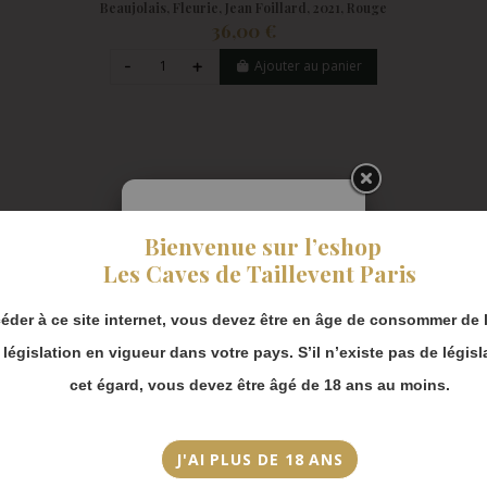
Beaujolais, Fleurie, Jean Foillard, 2021, Rouge
36,00 €
Ajouter au panier
Pendant notre
Bienvenue sur l’eshop
fermeture estivale,
vous pouvez
Les Caves de Taillevent Paris
continuer à passer
commande en ligne.
éder à ce site internet, vous devez être en âge de consommer de l
Merci de bien
a législation en vigueur dans votre pays. S’il n’existe pas de législ
prendre en compte :
cet égard, vous devez être âgé de 18 ans au moins.
Les envois
Chronopost
reprendront à
partir du 31 août.
J'AI PLUS DE 18 ANS