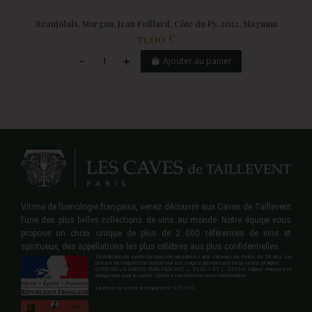
Beaujolais, Morgon, Jean Foillard, Côte du Py, 2022, Magnum
71,00 €
Ajouter au panier
Vitrine de l’oenologie française, venez découvrir aux Caves de Taillevent
l’une des plus belles collections de vins au monde. Notre équipe vous
propose un choix unique de plus de 2 000 références de vins et
spiritueux, des appellations les plus célèbres aux plus confidentielles.
Interdiction de vente de boisson alcooliques aux mineurs de moins de 18 ans. La
preuve de majorité de l'acheteur est exigée au moment de la vente en ligne.
CODE DE LA SANTE PUBLIQUE ART. L 3342-1 ET L. 3353-3 L'abus d'alcool est
dangereux pour la santé. Sachez consommer avec modération.
Licence de vente à emporter n°131110.