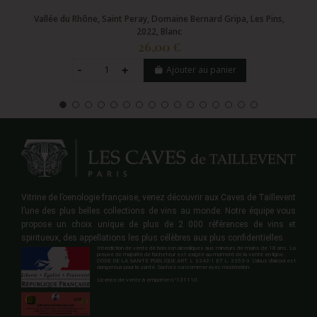
Vallée du Rhône, Saint Peray, Domaine Bernard Gripa, Les Pins,
2022, Blanc
26,00 €
Ajouter au panier
Vitrine de l’oenologie française, venez découvrir aux Caves de Taillevent
l’une des plus belles collections de vins au monde. Notre équipe vous
propose un choix unique de plus de 2 000 références de vins et
spiritueux, des appellations les plus célèbres aux plus confidentielles.
Interdiction de vente de boisson alcooliques aux mineurs de moins de 18 ans. La
preuve de majorité de l'acheteur est exigée au moment de la vente en ligne.
CODE DE LA SANTE PUBLIQUE ART. L 3342-1 ET L. 3353-3 L'abus d'alcool est
dangereux pour la santé. Sachez consommer avec modération.
Licence de vente à emporter n°131110.