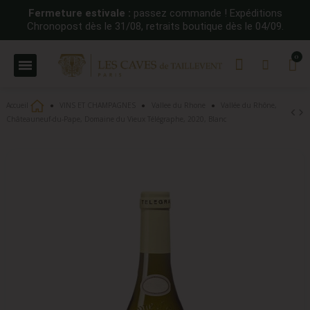
Fermeture estivale :
passez commande ! Expéditions
Chronopost dès le 31/08, retraits boutique dès le 04/09.
Accueil
VINS ET CHAMPAGNES
Vallee du Rhone
Vallée du Rhône,
Châteauneuf-du-Pape, Domaine du Vieux Télégraphe, 2020, Blanc