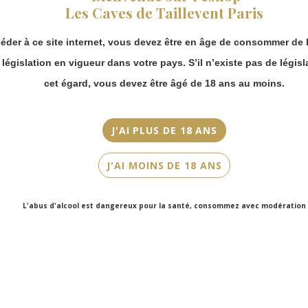
vous pouvez
Châteauneuf-du-Pape
Les Caves de Taillevent Paris
continuer à passer
commande en ligne.
Millésime
éder à ce site internet, vous devez être en âge de consommer de l
Merci de bien
2020
prendre en compte :
a législation en vigueur dans votre pays. S’il n’existe pas de législ
Couleur
Les envois
cet égard, vous devez être âgé de 18 ans au moins.
Chronopost
Blanc
reprendront à
partir du 31 août.
Cépage(s)
J'AI PLUS DE 18 ANS
Les commandes
Clairette, Grenache blanc, Roussanne, Bourboulenc
en click-and-
J'AI MOINS DE 18 ANS
collect (cave
Contenance
Faubourg Saint-
75cl
Honoré et cave
L'abus d'alcool est dangereux pour la santé, consommez avec modération
Victor Hugo)
seront disponibles
à partir du 4
septembre.