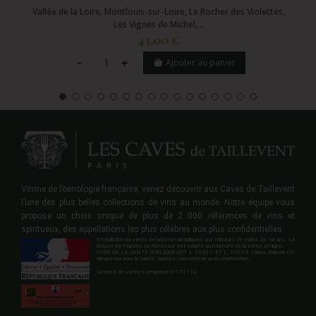
Vallée de la Loire, Montlouis-sur-Loire, Le Rocher des Violettes,
Les Vignes de Michel,...
43,00 €
Ajouter au panier
Vitrine de l’oenologie française, venez découvrir aux Caves de Taillevent
l’une des plus belles collections de vins au monde. Notre équipe vous
propose un choix unique de plus de 2 000 références de vins et
spiritueux, des appellations les plus célèbres aux plus confidentielles.
Interdiction de vente de boisson alcooliques aux mineurs de moins de 18 ans. La
preuve de majorité de l'acheteur est exigée au moment de la vente en ligne.
CODE DE LA SANTE PUBLIQUE ART. L 3342-1 ET L. 3353-3 L'abus d'alcool est
dangereux pour la santé. Sachez consommer avec modération.
Licence de vente à emporter n°131110.