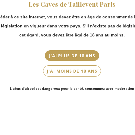
Les Caves de Taillevent Paris
continuer à passer
commande en ligne.
Couleur
éder à ce site internet, vous devez être en âge de consommer de l
Merci de bien
Rouge
prendre en compte :
a législation en vigueur dans votre pays. S’il n’existe pas de législ
Cépage(s)
Les envois
cet égard, vous devez être âgé de 18 ans au moins.
Chronopost
Merlot
reprendront à
partir du 31 août.
Cuvée/Climat
J'AI PLUS DE 18 ANS
Ornaté
Les commandes
en click-and-
J'AI MOINS DE 18 ANS
Contenance
collect (cave
Faubourg Saint-
75cl
Honoré et cave
L'abus d'alcool est dangereux pour la santé, consommez avec modération
Victor Hugo)
seront disponibles
à partir du 4
septembre.