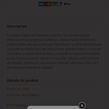
Description
La cuvée Originel du domaine Le Rocher des Violettes est un
effervescent d'une grande distinction, élaboré selon la méthode
traditionnelle sans aucun dosage (Extra-Brut). Ce 2019 exprime toute
la pureté du Chenin avec des bulles d'une grande finesse. Le nez est
complexe, oscillant entre les fleurs printanières, la pomme acidulée
et des notes briochées subtiles. En bouche, l'attaque est franche et
dynamique, portée par une tension minérale saline qui s'étire vers
une finale persistante et élégante.
Détails du produit
Domaine LIBRE
Le Rocher des Violettes
Pays/Région