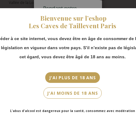
Vallée de la Loire
Pendant notre
fermeture estivale,
Appellation
Bienvenue sur l’eshop
vous pouvez
Montlouis-sur-Loire
Les Caves de Taillevent Paris
continuer à passer
commande en ligne.
Millésime
éder à ce site internet, vous devez être en âge de consommer de l
Merci de bien
2019
prendre en compte :
a législation en vigueur dans votre pays. S’il n’existe pas de législ
Les envois
Couleur
cet égard, vous devez être âgé de 18 ans au moins.
Chronopost
Blanc
reprendront à
partir du 31 août.
Cépage(s)
J'AI PLUS DE 18 ANS
Les commandes
Chenin
en click-and-
J'AI MOINS DE 18 ANS
collect (cave
Cuvée/Climat
Faubourg Saint-
Pétillant Originel
Honoré et cave
L'abus d'alcool est dangereux pour la santé, consommez avec modération
Victor Hugo)
Contenance
seront disponibles
75cl
à partir du 4
septembre.