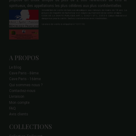
propose un choix unique de plus de 2 000 références de vins et
spiritueux, des appellations les plus célèbres aux plus confidentielles.
Interdiction de vente de boisson alcooliques aux mineurs de moins de 18 ans. La
preuve de majorité de l'acheteur est exigée au moment de la vente en ligne.
CODE DE LA SANTE PUBLIQUE ART. L 3342-1 ET L. 3353-3 L'abus d'alcool est
dangereux pour la santé. Sachez consommer avec modération.
Licence de vente à emporter n°131110.
A PROPOS
Le Blog
Cave Paris - 8ème
Cave Paris - 16ème
Qui sommes nous ?
Contactez-nous
Livraison
Mon compte
FAQ
Avis clients
COLLECTIONS