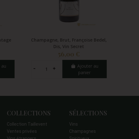
ntage
Champagne, Brut, Françoise Bedel,
Cha
Dis, Vin Secret
A
56,00 €
 au
Ajouter au
panier
COLLECTIONS
SÉLECTIONS
Collection Taillevent
Vins
Ventes privées
Champagnes
Vins étrangers
Spiritueux