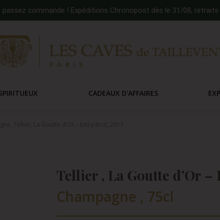
:
passez commande ! Expéditions Chronopost dès le 31/08, retraits 
SPIRITUEUX
CADEAUX D'AFFAIRES
EX
e, Tellier, La Goutte d’Or – Extra Brut, 2017
Tellier , La Goutte d’Or – 
Champagne , 75cl