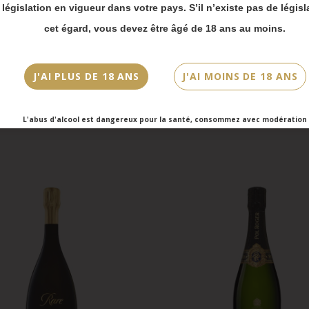
 bien prendre en compte :
a législation en vigueur dans votre pays. S’il n’existe pas de législ
ir
La Goutte d’Or – Extra Brut
vois Chronopost reprendront à partir du 31 août.
cet égard, vous devez être âgé de 18 ans au moins.
mmandes en click-and-collect (cave Faubourg Sai
et cave Victor Hugo) seront disponibles à partir
J'AI PLUS DE 18 ANS
J'AI MOINS DE 18 ANS
bre.
L'abus d'alcool est dangereux pour la santé, consommez avec modération