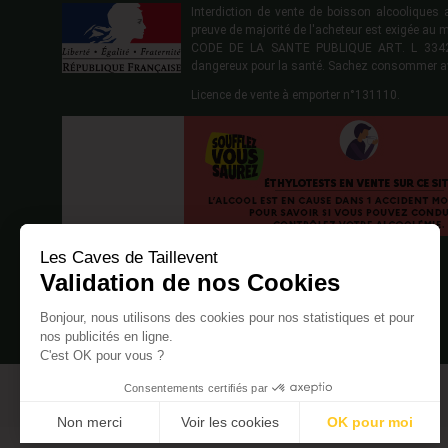
Interdiction de vente de boisson alcoolique
preuve de majorité de l'acheteur est exigée au 
CODE DE LA SANTE PUBLIQUE ART. L 3342-1
dangereux pour la santé. Sachez consommer a
Licence de vente à emporter n°131110.
Les Caves de Taillevent
Validation de nos Cookies
Bonjour, nous utilisons des cookies pour nos statistiques et pour
nos publicités en ligne.
C'est OK pour vous ?
Consentements certifiés par
Non merci
Voir les cookies
OK pour moi