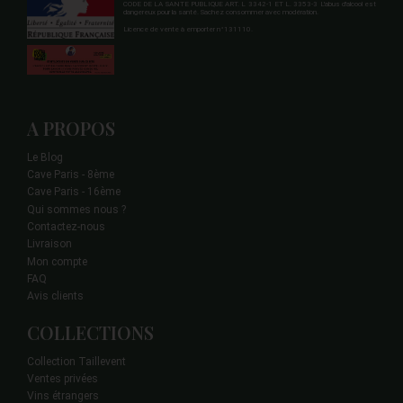
CODE DE LA SANTE PUBLIQUE ART. L 3342-1 ET L. 3353-3 L'abus d'alcool est
dangereux pour la santé. Sachez consommer avec modération.
Licence de vente à emporter n°131110.
A PROPOS
Le Blog
Cave Paris - 8ème
Cave Paris - 16ème
Qui sommes nous ?
Contactez-nous
Livraison
Mon compte
FAQ
Avis clients
COLLECTIONS
Collection Taillevent
Ventes privées
Vins étrangers