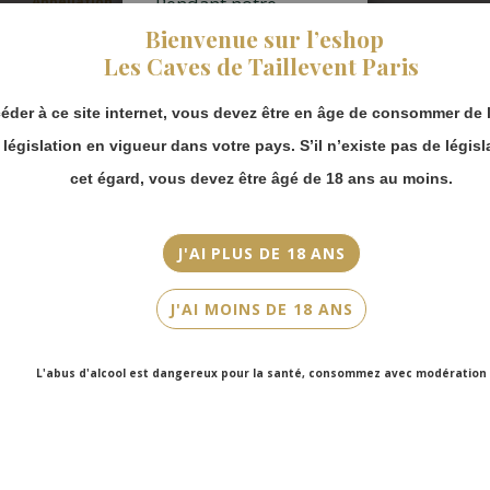
Pendant notre
Appellation
fermeture estivale,
Champagne
Bienvenue sur l’eshop
vous pouvez
Les Caves de Taillevent Paris
continuer à passer
Millésime
commande en ligne.
N.M
éder à ce site internet, vous devez être en âge de consommer de l
Merci de bien
prendre en compte :
Couleur
a législation en vigueur dans votre pays. S’il n’existe pas de législ
Les envois
Blanc
cet égard, vous devez être âgé de 18 ans au moins.
Chronopost
reprendront à
Cépage(s)
partir du 31 août.
Chardonnay
J'AI PLUS DE 18 ANS
Les commandes
Cuvée/Climat
en click-and-
J'AI MOINS DE 18 ANS
collect (cave
L’Ambitieuse
Faubourg Saint-
Honoré et cave
Contenance
L'abus d'alcool est dangereux pour la santé, consommez avec modération
Victor Hugo)
75cl
seront disponibles
à partir du 4
septembre.