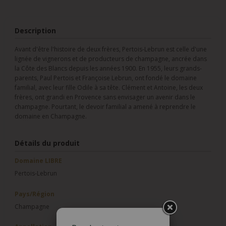
Description
Avant d'être l'histoire de deux frères, Pertois-Lebrun est celle d'une
lignée de vignerons et de producteurs de champagne, ancrée dans
la Côte des Blancs depuis les années 1900. En 1955, leurs grands-
parents, Paul Pertois et Françoise Lebrun, ont fondé le domaine
familial, avec leur fille Odile à sa tête. Clément et Antoine, les deux
frères, ont grandi en Provence sans envisager un avenir dans le
champagne. Pourtant, le devoir familial a amené à reprendre le
domaine en Champagne.
Détails du produit
Domaine LIBRE
Pertois-Lebrun
Pays/Région
Champagne