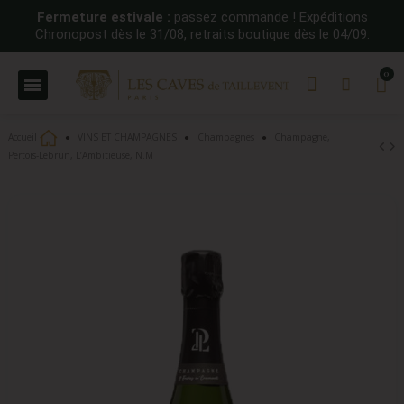
Fermeture estivale :
passez commande ! Expéditions
Chronopost dès le 31/08, retraits boutique dès le 04/09.
Accueil
VINS ET CHAMPAGNES
Champagnes
Champagne,
Pertois-Lebrun, L’Ambitieuse, N.M