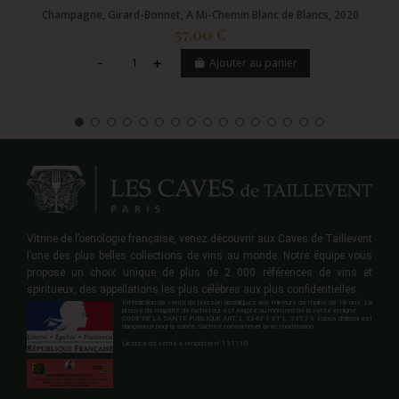
Champagne, Girard-Bonnet, A Mi-Chemin Blanc de Blancs, 2020
57,00 €
Ajouter au panier
Vitrine de l’oenologie française, venez découvrir aux Caves de Taillevent
l’une des plus belles collections de vins au monde. Notre équipe vous
propose un choix unique de plus de 2 000 références de vins et
spiritueux, des appellations les plus célèbres aux plus confidentielles.
Interdiction de vente de boisson alcooliques aux mineurs de moins de 18 ans. La
preuve de majorité de l'acheteur est exigée au moment de la vente en ligne.
CODE DE LA SANTE PUBLIQUE ART. L 3342-1 ET L. 3353-3 L'abus d'alcool est
dangereux pour la santé. Sachez consommer avec modération.
Licence de vente à emporter n°131110.