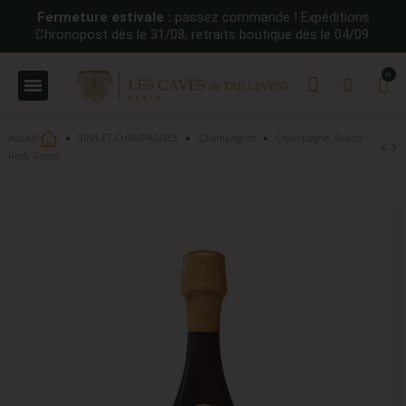
Fermeture estivale :
passez commande ! Expéditions
Chronopost dès le 31/08, retraits boutique dès le 04/09.
Accueil
VINS ET CHAMPAGNES
Champagnes
Champagne, Grand
Rosé, Gosset