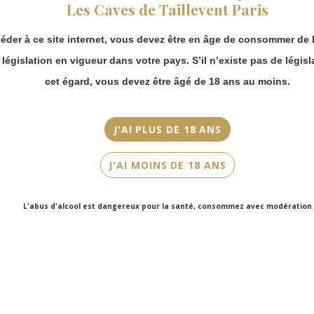
Les Caves de Taillevent Paris
continuer à passer
commande en ligne.
Couleur
éder à ce site internet, vous devez être en âge de consommer de l
Merci de bien
Rosé
prendre en compte :
a législation en vigueur dans votre pays. S’il n’existe pas de législ
Cépage(s)
Les envois
cet égard, vous devez être âgé de 18 ans au moins.
Chronopost
Chardonnay, Pinot Noir
reprendront à
partir du 31 août.
Cuvée/Climat
J'AI PLUS DE 18 ANS
Grand Rosé
Les commandes
en click-and-
J'AI MOINS DE 18 ANS
Contenance
collect (cave
Faubourg Saint-
75cl
Honoré et cave
L'abus d'alcool est dangereux pour la santé, consommez avec modération
Victor Hugo)
seront disponibles
à partir du 4
septembre.