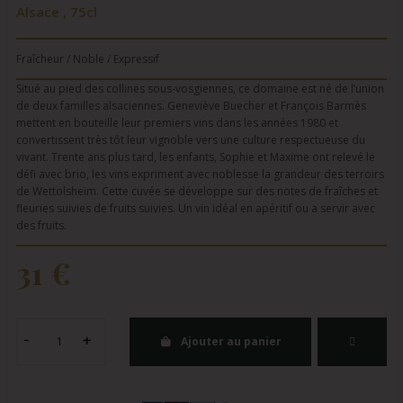
Alsace , 75cl
Fraîcheur / Noble / Expressif
Situé au pied des collines sous-vosgiennes, ce domaine est né de l’union
de deux familles alsaciennes. Geneviève Buecher et François Barmès
mettent en bouteille leur premiers vins dans les années 1980 et
convertissent très tôt leur vignoble vers une culture respectueuse du
vivant. Trente ans plus tard, les enfants, Sophie et Maxime ont relevé le
défi avec brio, les vins expriment avec noblesse la grandeur des terroirs
de Wettolsheim. Cette cuvée se développe sur des notes de fraîches et
fleuries suivies de fruits suivies. Un vin idéal en apéritif ou a servir avec
des fruits.
31 €
Ajouter au panier