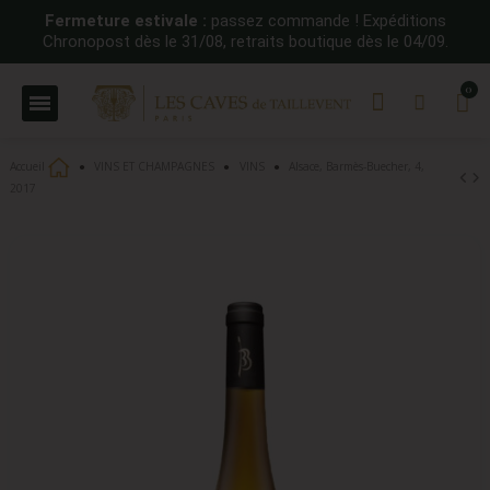
Fermeture estivale :
passez commande ! Expéditions
Chronopost dès le 31/08, retraits boutique dès le 04/09.
Accueil
VINS ET CHAMPAGNES
VINS
Alsace, Barmès-Buecher, 4,
2017