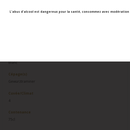
Faubourg Saint-
Alsace
Honoré et cave
L'abus d'alcool est dangereux pour la santé, consommez avec modération
Victor Hugo)
Appellation
seront disponibles
à partir du 4
Alsace
septembre.
Millésime
2017
Couleur
Blanc
Cépage(s)
Gewurztraminer
Cuvée/Climat
4
Contenance
75cl