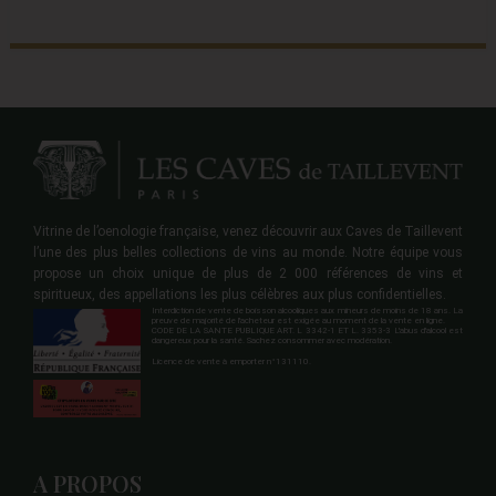
Vitrine de l’oenologie française, venez découvrir aux Caves de Taillevent
l’une des plus belles collections de vins au monde. Notre équipe vous
propose un choix unique de plus de 2 000 références de vins et
spiritueux, des appellations les plus célèbres aux plus confidentielles.
Interdiction de vente de boisson alcooliques aux mineurs de moins de 18 ans. La
preuve de majorité de l'acheteur est exigée au moment de la vente en ligne.
CODE DE LA SANTE PUBLIQUE ART. L 3342-1 ET L. 3353-3 L'abus d'alcool est
dangereux pour la santé. Sachez consommer avec modération.
Licence de vente à emporter n°131110.
A PROPOS